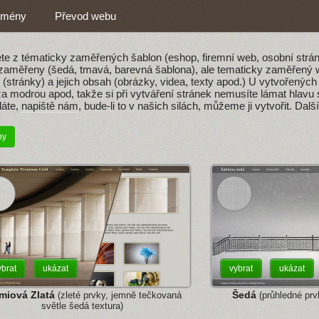
mény
Převod webu
e z tématicky zaměřených šablon (eshop, firemní web, osobní stránky
y zaměřeny (šedá, tmavá, barevná šablona), ale tematicky zaměřený 
u (stránky) a jejich obsah (obrázky, videa, texty apod.) U vytvořený
a modrou apod, takže si při vytváření stránek nemusíte lámat hlavu s 
dáte,
napiště nám
, bude-li to v našich silách, můžeme ji vytvořit. D
ny
ybrat
ukázat
vybrat
ukázat
miová Zlatá
Šedá
(zleté prvky, jemně tečkovaná
(průhledné prvk
světle šedá textura)