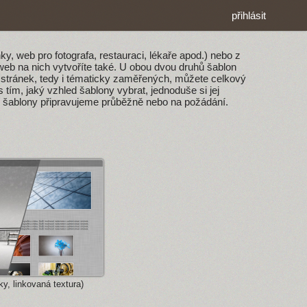
přihlásit
, web pro fotografa, restauraci, lékaře apod.) nebo z
web na nich vytvoříte také. U obou dvou druhů šablon
ch stránek, tedy i tématicky zaměřených, můžete celkový
tím, jaký vzhled šablony vybrat, jednoduše si jej
alší šablony připravujeme průběžně nebo na požádání.
y, linkovaná textura)