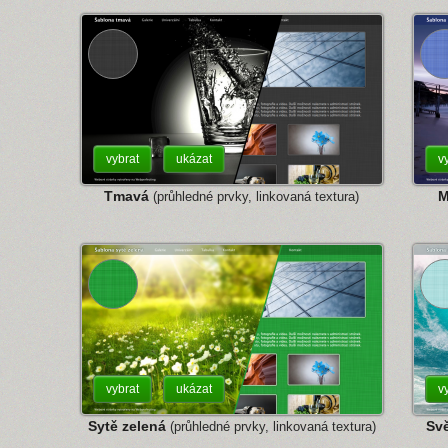
vybrat
ukázat
v
Tmavá
M
(průhledné prvky, linkovaná textura)
vybrat
ukázat
v
Sytě zelená
Svě
(průhledné prvky, linkovaná textura)