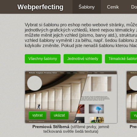
Webperfecting
Šablony
Ceník
Do
Vybrat si šablonu pro eshop nebo webové stránky, můžet
jednotlivých grafických vzhledů, které nejsou tématick
můžete měnit jejich vzhled (písmo, barvy atd.), struktur
vzhled šablony vyměnit i za běhu, např. šedou šablonu z
kdykoliv změníte. Pokud jste nenašli šablonu kterou hla
Všechny šablony
Jednotlivé vzhledy
Tématické šablo
vybrat
ukázat
v
Premiová Stříbrná
Pre
(stříbrné prvky, jemně
tečkovaná světle šedá textura)