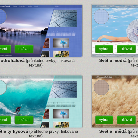
ybrat
ukázat
vybrat
ukázat
odrofialová
Světle modrá
(průhledné prvky, linkovaná
(průhl
textura)
text
ybrat
ukázat
vybrat
ukázat
tle tyrkysová
Světle hnědá
(průhledné prvky, linkovaná
(průhl
textura)
text