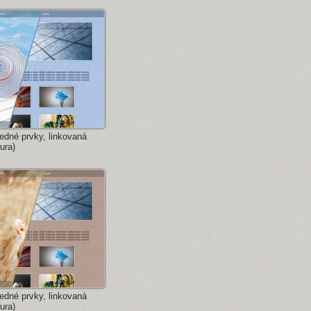
edné prvky, linkovaná
ura)
edné prvky, linkovaná
ura)